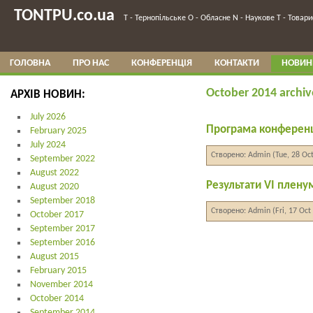
TONTPU.co.ua
T - Тернопільське О - Обласне N - Наукове T - Товарис
ГОЛОВНА
ПРО НАС
КОНФЕРЕНЦІЯ
КОНТАКТИ
НОВИН
October 2014 archiv
АРХІВ НОВИН:
July 2026
Програма конференці
February 2025
July 2024
Створено: Admin (Tue, 28 Oc
September 2022
August 2022
Результати VI плену
August 2020
September 2018
Створено: Admin (Fri, 17 Oct
October 2017
September 2017
September 2016
August 2015
February 2015
November 2014
October 2014
September 2014